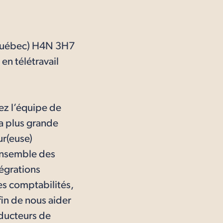
(Québec) H4N 3H7
 en télétravail
rez l’équipe de
a plus grande
ur(euse)
’ensemble des
égrations
mes comptabilités,
in de nous aider
oducteurs de