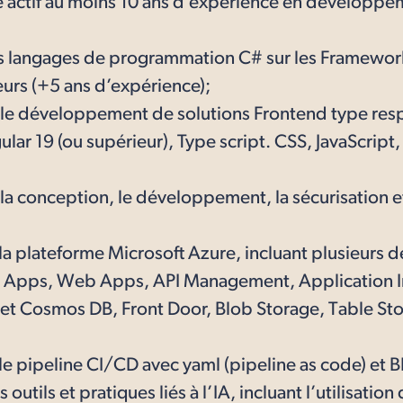
e actif au moins 10 ans d’expérience en développe
es langages de programmation C# sur les Framework
eurs (+5 ans d’expérience);
le développement de solutions Frontend type res
ular 19 (ou supérieur), Type script. CSS, JavaScrip
a conception, le développement, la sécurisation et 
a plateforme Microsoft Azure, incluant plusieurs d
n Apps, Web Apps, API Management, Application I
t Cosmos DB, Front Door, Blob Storage, Table St
le pipeline CI/CD avec yaml (pipeline as code) et B
outils et pratiques liés à l’IA, incluant l’utilisatio