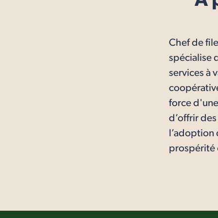
À 
Chef de fil
spécialise 
services à 
coopérative
force d'une
d’offrir de
l’adoption 
prospérité 