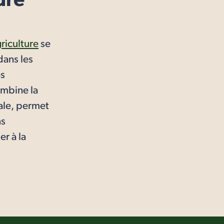
ure
riculture
se
dans les
es
ombine la
ale, permet
ns
r à la