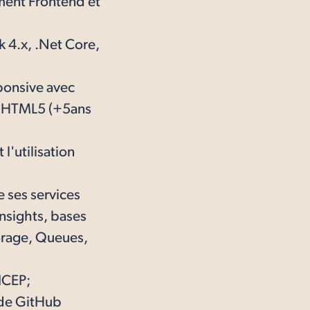
ment Frontend et
 4.x, .Net Core,
ponsive avec
t, HTML5 (+5ans
l'utilisation
e ses services
nsights, bases
orage, Queues,
ICEP;
n de GitHub