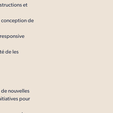
structions et
e conception de
 responsive
té de les
e de nouvelles
itiatives pour